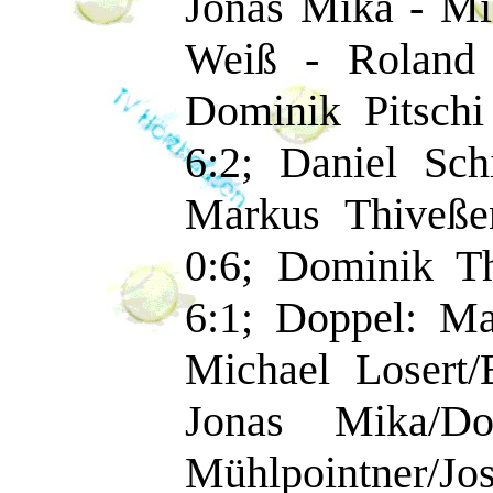
Jonas Mika - Mic
Weiß - Roland 
Dominik Pitschi
6:2; Daniel Sch
Markus Thiveße
0:6; Dominik T
6:1; Doppel: Ma
Michael Losert
Jonas Mika/D
Mühlpointner/J