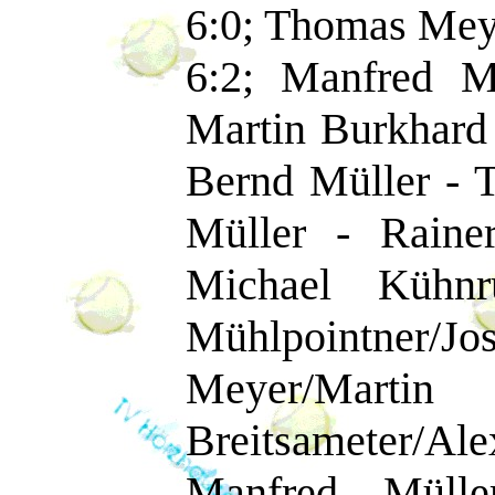
6:0; Thomas Meye
6:2; Manfred Mü
Martin Burkhard 
Bernd Müller - 
Müller - Raine
Michael Kühnr
Mühlpointner/J
Meyer/Marti
Breitsameter/A
Manfred Mülle