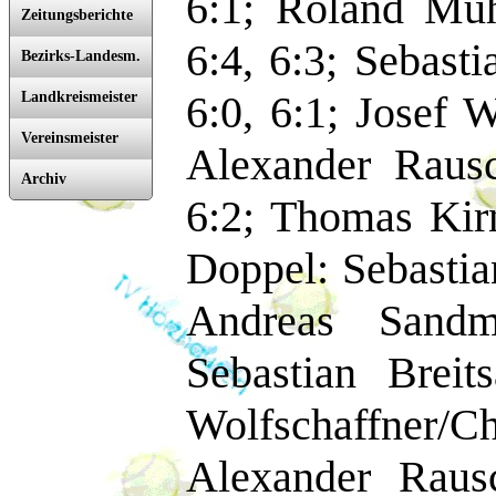
6:1; Roland Müh
Zeitungsberichte
6:4, 6:3; Sebast
Bezirks-Landesm.
6:0, 6:1; Josef W
Landkreismeister
Vereinsmeister
Alexander Rausc
Archiv
6:2; Thomas Kir
Doppel: Sebasti
Andreas Sandm
Sebastian Breit
Wolfschaffner
Alexander Raus