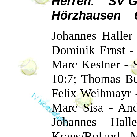
Herren: SV G
Hörzhausen 
Johannes Haller 
Dominik Ernst -
Marc Kestner - S
10:7; Thomas Bus
Felix Weihmayr -
Marc Sisa - And
Johannes Hall
Kraus/Roland M