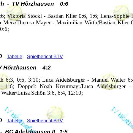
ch - TV Hörzhausen 0:6
6; Viktoria Stöckl - Bastian Klier 0:6, 1:6; Lena-Sophie
n Merz/Theresa Mayer - Maximilian Wirth/Bastian Klier 0
0:6;
0
Tabelle
Spielbericht BTV
V Hörzhausen 4:2
 6:3, 0:6, 3:10; Luca Aidelsburger - Manuel Walter 6:
6, 1:6; Doppel: Noah Kreutmayr/Luca Aidelsburger -
Walter/Luisa Schön 3:6, 6:4, 12:10;
0
Tabelle
Spielbericht BTV
 BC Adelzhausen II 1:5