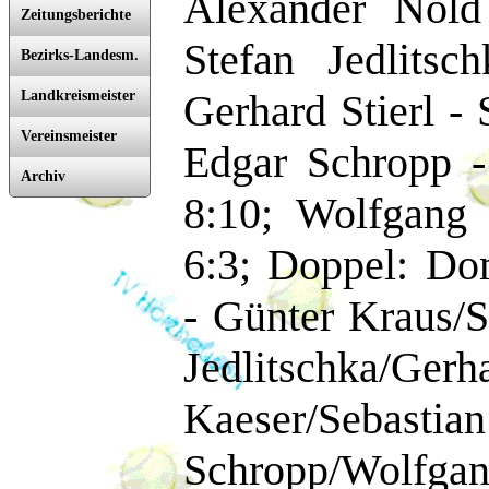
Alexander Nold
Zeitungsberichte
Stefan Jedlitsc
Bezirks-Landesm.
Gerhard Stierl - 
Landkreismeister
Vereinsmeister
Edgar Schropp -
Archiv
8:10; Wolfgang 
6:3; Doppel: Do
- Günter Kraus/S
Jedlitschka/
Kaeser/Sebastia
Schropp/Wo