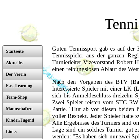
Tenni
Guten Tennissport gab es auf der 
Startseite
Tennisspieler aus der ganzen Reg
Turnierleiter Vizevorstand Robert
Aktuelles
einen reibungslosen Ablauf des Wet
Der Verein
Nach den Vorgaben des BTV (Bayeri
Fast Learning
Interessierte Spieler mit einer LK
sich bis Anmeldeschluss dreizehn S
Team-Shop
Zwei Spieler reisten vom STC RW 
Partie. "Hut ab vor diesen beiden 
Mannschaften
voller Respekt. Jeder Spieler hatte
Kinder/Jugend
Alle Ergebnisse des Turniers sind 
Lage sind ein solches Turnier gut 
Links
werden: "Es haben sich nur zwei Sp