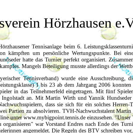
sverein Hörzhausen e.V
Hörzhausener Tennisanlage beim 6. Leistungsklassenturn
ion kämpften um persönliche Wertungspunkte. Bei eine
 Hundseder hatte das Turnier perfekt organisiert. Zusa
tkampfes. Mangels Beteiligung musste allerdings der Wett
scher Tennisverband) wurde eine Ausschreibung, die de
 (Leistungsklasse) 1 bis 23 ab dem Jahrgang 2006 konnte
pieler in das Teilnehmerfeld eingetragen. Mit fünf Spiel
Ingolstadt an. Mit Martin Wirth und Yannik Hundseder
Nachwuchsspielern, dass sie sich für ein solches Herren-
 zwei Partien zu absolvieren. TVH-Nachwuchstalent Martin 
online unter www.mybigpoint.tennis.de einzusehen. "Unser
zu organisieren" war Vorstand Endres nach Ende des Turn
ielerinnen angemeldet. Die Regeln des BTV schreiben vor,