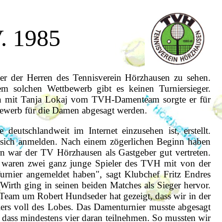
. 1985
ier der Herren des Tennisverein Hörzhausen zu sehen.
m solchen Wettbewerb gibt es keinen Turniersieger.
mmen mit Tanja Lokaj vom TVH-Damenteam sorgte er für
bewerb für die Damen abgesagt werden.
utschlandweit im Internet einzusehen ist, erstellt.
n sich anmelden. Nach einem zögerlichen Beginn haben
ern war der TV Hörzhausen als Gastgeber gut vertreten.
 waren zwei ganz junge Spieler des TVH mit von der
Turnier angemeldet haben", sagt Klubchef Fritz Endres
Wirth ging in seinen beiden Matches als Sieger hervor.
 Team um Robert Hundseder hat gezeigt, dass wir in der
iers voll des Lobes. Das Damenturnier musste abgesagt
 dass mindestens vier daran teilnehmen. So mussten wir