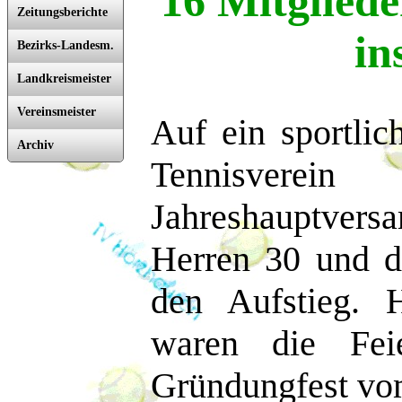
16 Mitgliede
Zeitungsberichte
in
Bezirks-Landesm.
Landkreismeister
Vereinsmeister
Auf ein sportlic
Archiv
Tennisverei
Jahreshauptver
Herren 30 und d
den Aufstieg. 
waren die Feie
Gründungfest vom