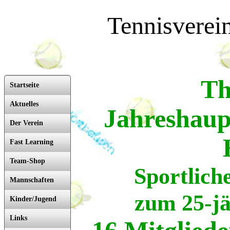
Tennisverei
Th
Startseite
Aktuelles
Jahreshau
Der Verein
Fast Learning
Team-Shop
Sportlich
Mannschaften
zum 25-j
Kinder/Jugend
Links